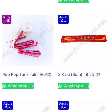
Kids
Adult
儿童
成人
Pop Pop Tarik Tali | 拉线炮
8 Kaki (Bom) | 8尺紅炮
WhatsApp Us
WhatsApp Us
Adult
Adult
成人
成人