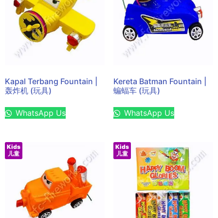
Kapal Terbang Fountain |
Kereta Batman Fountain |
轰炸机 (玩具)
蝙蝠车 (玩具)
WhatsApp Us
WhatsApp Us
Kids
Kids
儿童
儿童