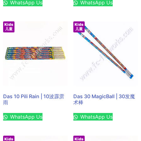
WhatsApp Us
WhatsApp Us
Kids
Kids
儿童
儿童
Das 10 Pili Rain | 10波霹雳
Das 30 MagicBall | 30发魔
雨
术棒
WhatsApp Us
WhatsApp Us
Kids
Kids