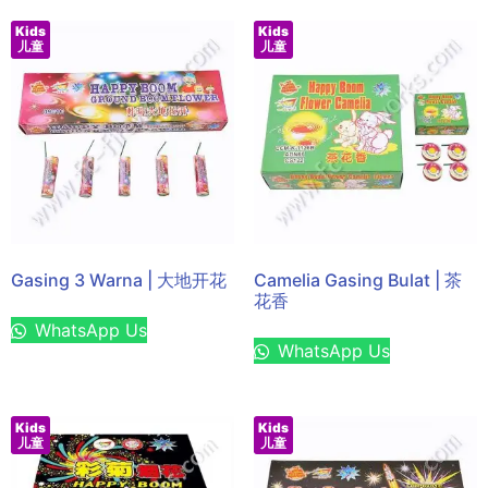
Kids
Kids
儿童
儿童
Gasing 3 Warna | 大地开花
Camelia Gasing Bulat | 茶
花香
WhatsApp Us
WhatsApp Us
Kids
Kids
儿童
儿童