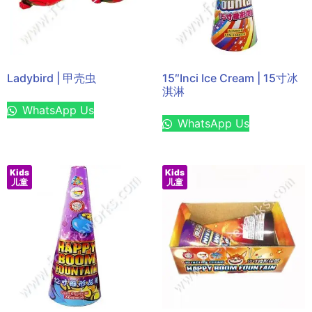
Ladybird | 甲壳虫
15″Inci Ice Cream | 15寸冰
淇淋
WhatsApp Us
WhatsApp Us
Kids
Kids
儿童
儿童