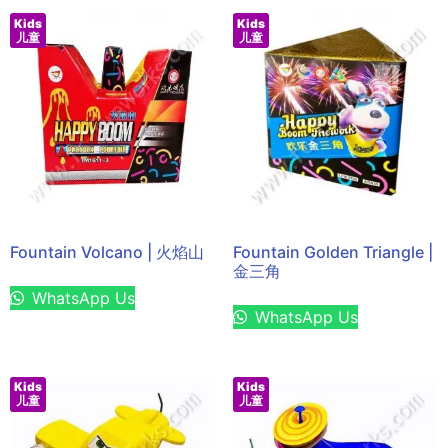
Kids
Kids
儿童
儿童
Fountain Volcano | 火焰山
Fountain Golden Triangle |
金三角
WhatsApp Us
WhatsApp Us
Kids
Kids
儿童
儿童