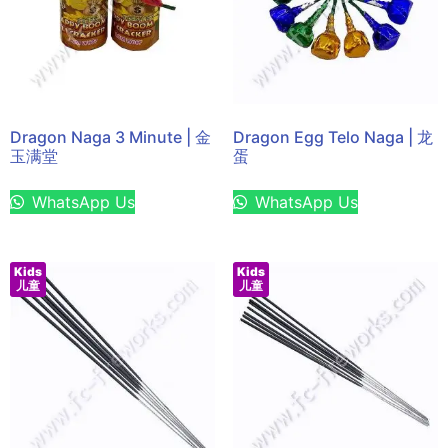
Dragon Naga 3 Minute | 金
Dragon Egg Telo Naga | 龙
玉满堂
蛋
WhatsApp Us
WhatsApp Us
Kids
Kids
儿童
儿童