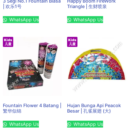
3 Segi No.1 Fountain Biasa
Happy Boom FireWork
| 欢乐1号
Triangle | 生财喷泉
WhatsApp Us
WhatsApp Us
Kids
Kids
儿童
儿童
Fountain Flower 4 Batang |
Hujan Bunga Api Peacok
繁华似锦
Besar | 孔雀展翅 (大)
WhatsApp Us
WhatsApp Us