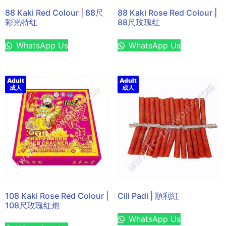
88 Kaki Red Colour | 88尺
88 Kaki Rose Red Colour |
彩光特红
88尺玫瑰红
WhatsApp Us
WhatsApp Us
Adult
Adult
成人
成人
108 Kaki Rose Red Colour |
Cili Padi | 順利紅
108尺玫瑰红炮
WhatsApp Us