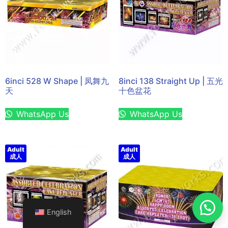
6inci 528 W Shape | 凤舞九
8inci 138 Straight Up | 五光
天
十色盆花
WhatsApp Us
WhatsApp Us
Adult
Adult
成人
成人
English