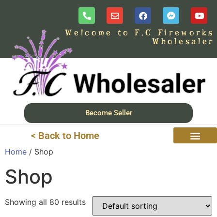
Welcome to F.C Fireworks
Wholesaler
Become Seller
< Back to Home
Home
/ Shop
Shop
Showing all 80 results