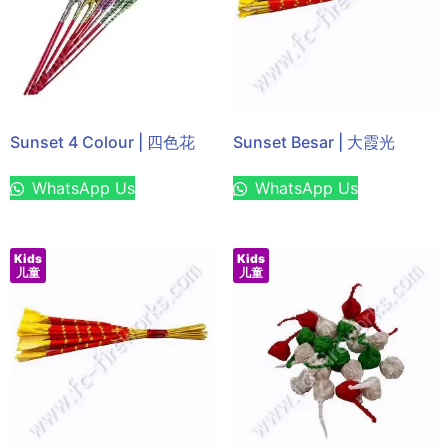
Sunset 4 Colour | 四色花
Sunset Besar | 大霞光
WhatsApp Us
WhatsApp Us
Kids
Kids
儿童
儿童