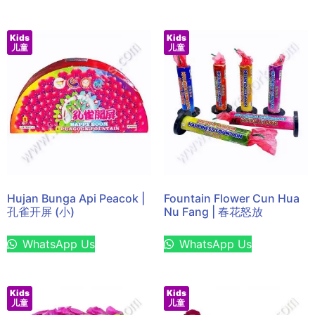
Kids
Kids
儿童
儿童
Hujan Bunga Api Peacok |
Fountain Flower Cun Hua
孔雀开屏 (小)
Nu Fang | 春花怒放
WhatsApp Us
WhatsApp Us
Kids
Kids
儿童
儿童