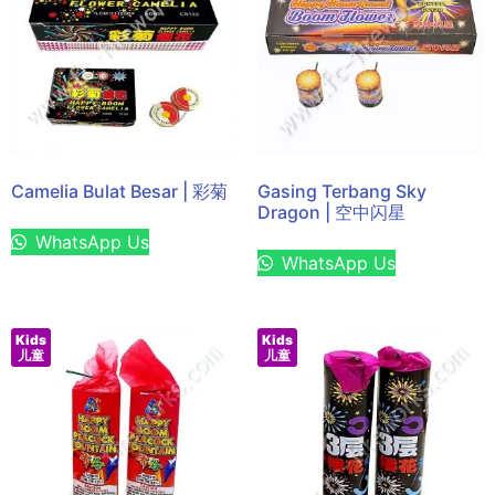
Camelia Bulat Besar | 彩菊
Gasing Terbang Sky
Dragon | 空中闪星
WhatsApp Us
WhatsApp Us
Kids
Kids
儿童
儿童