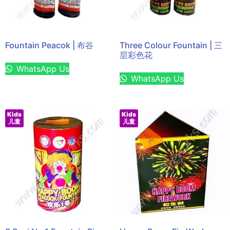
Fountain Peacok | 布谷
Three Colour Fountain | 三
层彩色花
WhatsApp Us
WhatsApp Us
Kids
Kids
儿童
儿童