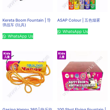
Kereta Boom Fountain | 导
ASAP Colour | 五色烟雾
弹战车 (玩具)
WhatsApp Us
WhatsApp Us
Kids
Kids
儿童
儿童
Gasing Happy 360 | 快乐旋
100 Shot Flying Fountain |