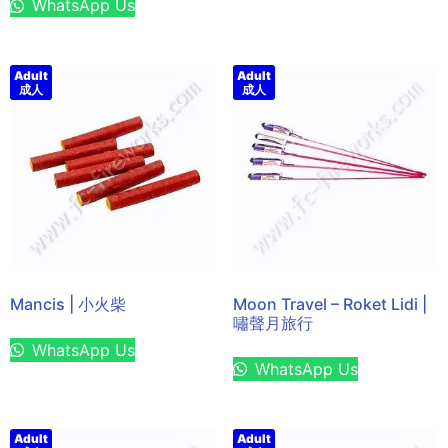
WhatsApp Us
Adult
Adult
成人
成人
Mancis | 小火柴
Moon Travel – Roket Lidi |
嘯聲月旅行
WhatsApp Us
WhatsApp Us
Adult
Adult