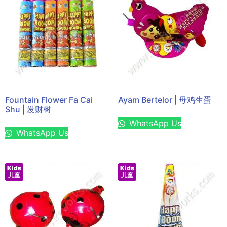
Fountain Flower Fa Cai
Ayam Bertelor | 母鸡生蛋
Shu | 发财树
WhatsApp Us
WhatsApp Us
Kids
Kids
儿童
儿童