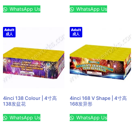
WhatsApp Us
WhatsApp Us
Adult
Adult
成人
成人
4inci 138 Colour | 4寸高
4inci 168 V Shape | 4寸高
138发盆花
168发异形
WhatsApp Us
WhatsApp Us