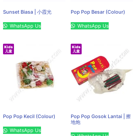
Sunset Biasa | 小霞光
Pop Pop Besar (Colour)
WhatsApp Us
WhatsApp Us
Kids
Kids
儿童
儿童
Pop Pop Kecil (Colour)
Pop Pop Gosok Lantai | 擦
地炮
WhatsApp Us
WhatsApp Us