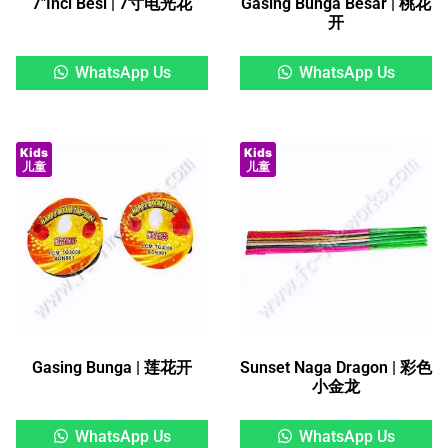
7″Inci Besi | 7寸电光花
Gasing Bunga Besar | 桃花
开
WhatsApp Us
WhatsApp Us
Kids
Kids
儿童
儿童
Gasing Bunga | 莲花开
Sunset Naga Dragon | 彩色
小金龙
WhatsApp Us
WhatsApp Us