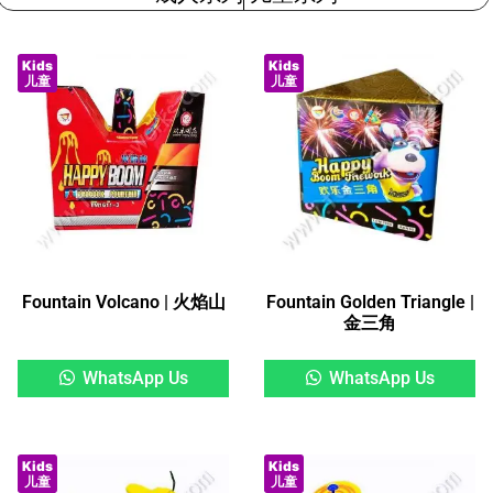
Kids
Kids
儿童
儿童
Fountain Volcano | 火焰山
Fountain Golden Triangle |
金三角
WhatsApp Us
WhatsApp Us
Kids
Kids
儿童
儿童