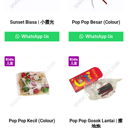
Sunset Biasa | 小霞光
Pop Pop Besar (Colour)
WhatsApp Us
WhatsApp Us
Kids
Kids
儿童
儿童
Pop Pop Kecil (Colour)
Pop Pop Gosok Lantai | 擦
地炮