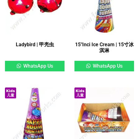
Ladybird | 甲壳虫
15″Inci Ice Cream | 15寸冰
淇淋
WhatsApp Us
WhatsApp Us
Kids
Kids
儿童
儿童