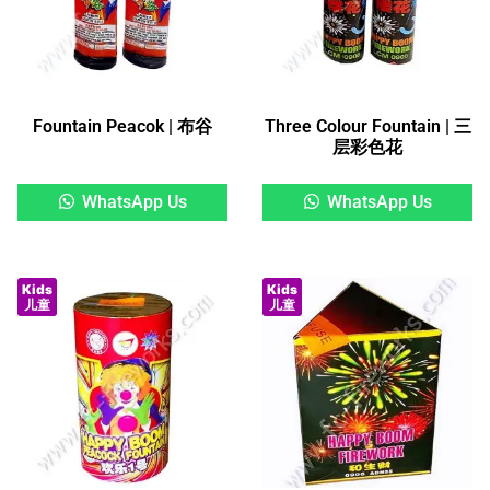
Fountain Peacok | 布谷
Three Colour Fountain | 三
层彩色花
WhatsApp Us
WhatsApp Us
Kids
Kids
儿童
儿童