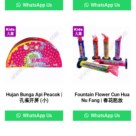
WhatsApp Us
WhatsApp Us
Kids
Kids
儿童
儿童
Hujan Bunga Api Peacok |
Fountain Flower Cun Hua
孔雀开屏 (小)
Nu Fang | 春花怒放
WhatsApp Us
WhatsApp Us