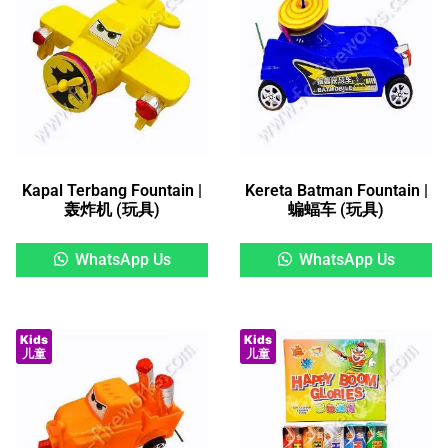
Kapal Terbang Fountain |
Kereta Batman Fountain |
轰炸机 (玩具)
蝙蝠车 (玩具)
WhatsApp Us
WhatsApp Us
Kids
Kids
儿童
儿童