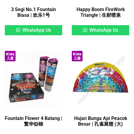
3 Segi No.1 Fountain
Happy Boom FireWork
Biasa | 欢乐1号
Triangle | 生财喷泉
WhatsApp Us
WhatsApp Us
Kids
Kids
儿童
儿童
Fountain Flower 4 Batang |
Hujan Bunga Api Peacok
繁华似锦
Besar | 孔雀展翅 (大)