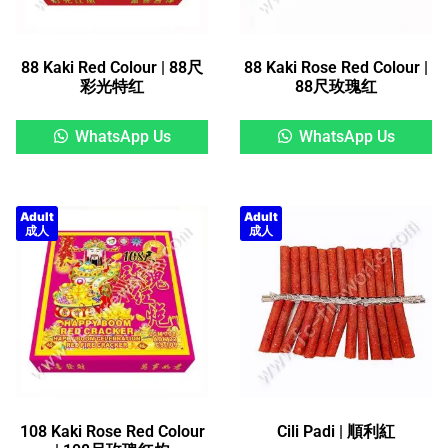
88 Kaki Red Colour | 88尺
88 Kaki Rose Red Colour |
彩光特红
88尺玫瑰红
WhatsApp Us
WhatsApp Us
Adult
Adult
成人
成人
108 Kaki Rose Red Colour
Cili Padi | 順利紅