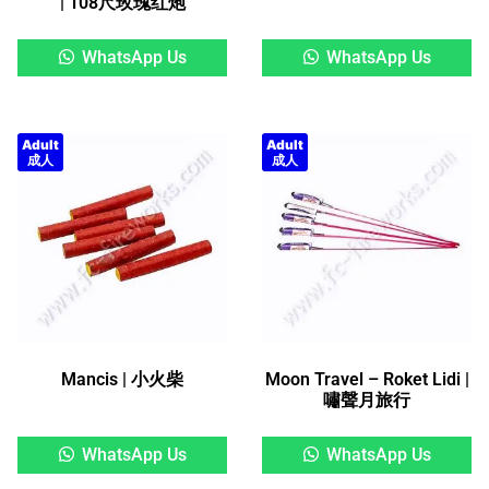
| 108尺玫瑰红炮
WhatsApp Us
WhatsApp Us
Adult
Adult
成人
成人
Mancis | 小火柴
Moon Travel – Roket Lidi |
嘯聲月旅行
WhatsApp Us
WhatsApp Us