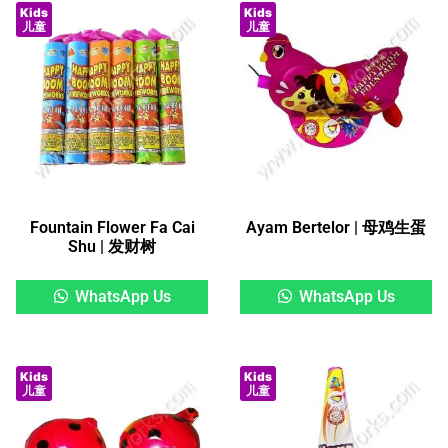
Kids
Kids
儿童
儿童
Fountain Flower Fa Cai
Ayam Bertelor | 母鸡生蛋
Shu | 发财树
WhatsApp Us
WhatsApp Us
Kids
Kids
儿童
儿童