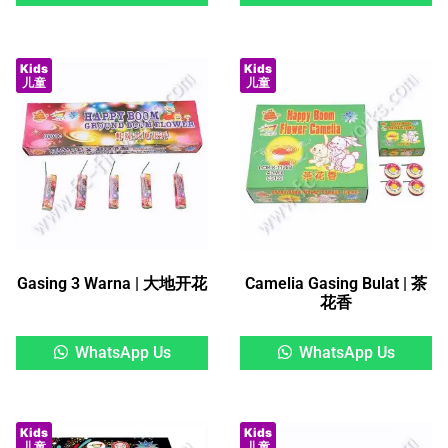
Kids
Kids
儿童
儿童
Gasing 3 Warna | 大地开花
Camelia Gasing Bulat | 茶
花香
WhatsApp Us
WhatsApp Us
Kids
Kids
儿童
儿童