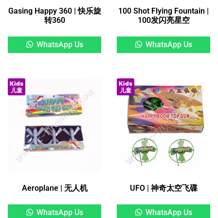
Gasing Happy 360 | 快乐旋
100 Shot Flying Fountain |
转360
100发闪亮星空
WhatsApp Us
WhatsApp Us
Kids
Kids
儿童
儿童
Aeroplane | 无人机
UFO | 神奇太空飞碟
WhatsApp Us
WhatsApp Us